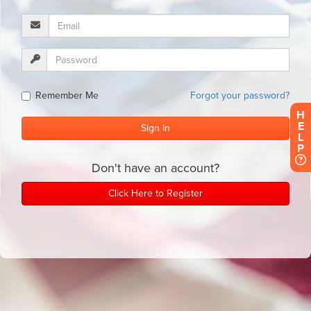
H
E
L
P